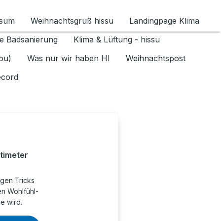
ssum
Weihnachtsgruß hissu
Landingpage Klima
ür Datenschutz 1.6.2026 umschalten
e Badsanierung
Klima & Lüftung - hissu
jou)
Was nur wir haben HI
Weihnachtspost
ecord
timeter
igen Tricks
en Wohlfühl-
e wird.