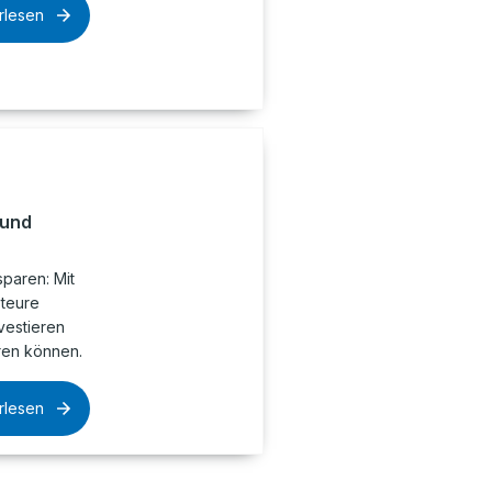
rlesen
 und
paren: Mit
 teure
nvestieren
ren können.
rlesen