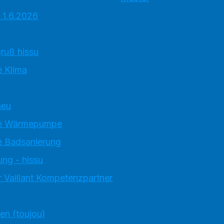
 1.6.2026
ruß hissu
 Klima
neu
e Wärmepumpe
 Badsanierung
ung - hissu
 Vaillant Kompetenzpartner
ten (toujou)