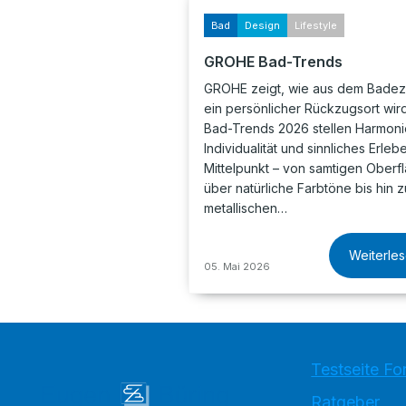
Bad
Design
Lifestyle
GROHE Bad-Trends
GROHE zeigt, wie aus dem Bade
ein persönlicher Rückzugsort wird
Bad-Trends 2026 stellen Harmoni
Individualität und sinnliches Erleb
Mittelpunkt – von samtigen Oberf
über natürliche Farbtöne bis hin z
metallischen…
Weiterle
05. Mai 2026
Testseite Fo
Ratgeber