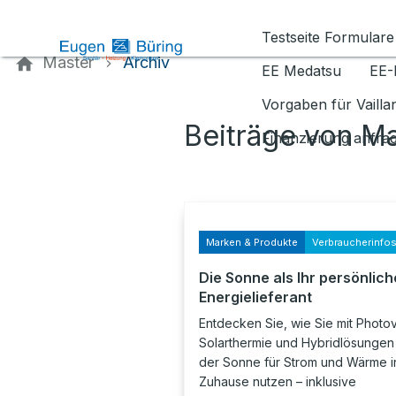
Kontaktieren Sie uns
Testseite Formulare
Master
Archiv
EE Medatsu
EE-
Vorgaben für Vaill
Beiträge von M
Finanzierung anfra
Marken & Produkte
Verbraucherinfo
Die Sonne als Ihr persönlich
Energielieferant
Entdecken Sie, wie Sie mit Photov
Solarthermie und Hybridlösungen 
der Sonne für Strom und Wärme i
Zuhause nutzen – inklusive