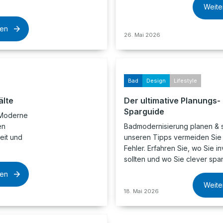
Weite
sen
26. Mai 2026
Bad
Design
Lifestyle
älte
Der ultimative Planungs-
Sparguide
 Moderne
en
Badmodernisierung planen & s
eit und
unseren Tipps vermeiden Sie
Fehler. Erfahren Sie, wo Sie i
sollten und wo Sie clever spa
sen
Weite
18. Mai 2026