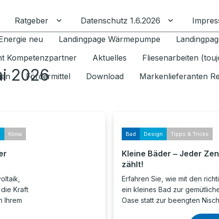
Ratgeber
Datenschutz 1.6.2026
Impre
Untermenü für Ratgeber umschalten
Untermenü f
Energie neu
Landingpage Wärmepumpe
Landingpag
ant Kompetenzpartner
Aktuelles
Fliesenarbeiten (tou
ai 2026
gen
Fördermittel
Download
Markenlieferanten R
s
Klima
Bad
Design
Tipps & Tricks
er
Kleine Bäder ‒ Jeder Zen
zählt!
oltaik,
Erfahren Sie, wie mit den richt
die Kraft
ein kleines Bad zur gemütlich
n Ihrem
Oase statt zur beengten Nisch