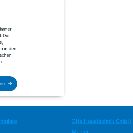
zimmer
. Die
e,
en in den
lächen
u
sen
rmulare
Otte Haustechnik GmbH
Master