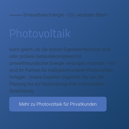
⸻ Erneuerbare Energie - CO
neutraler Strom
2
Photovoltaik
Ganz gleich, ob Sie stolzer Eigenheimbesitzer sind
oder größere Gebäudekomplexe mit
umweltfreundlicher Energie versorgen möchten – wir
sind Ihr Partner für maßgeschneiderte Photovoltaik-
Anlagen. Unsere Experten begleiten Sie von der
Planung bis zur Realisierung Ihrer individuellen
Solarlösung.
Mehr zu Photovoltaik für Privatkunden