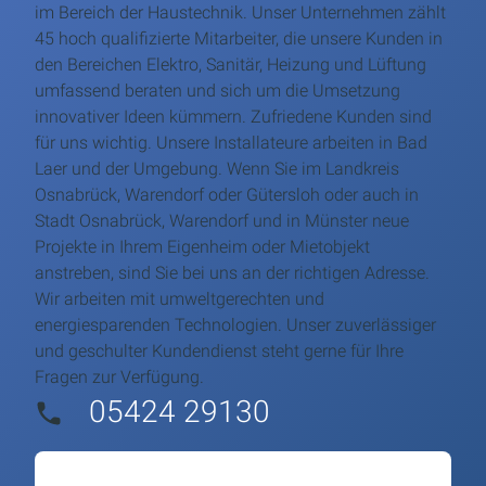
im Bereich der Haustechnik. Unser Unternehmen zählt
45 hoch qualifizierte Mitarbeiter, die unsere Kunden in
den Bereichen Elektro, Sanitär, Heizung und Lüftung
umfassend beraten und sich um die Umsetzung
innovativer Ideen kümmern. Zufriedene Kunden sind
für uns wichtig. Unsere Installateure arbeiten in Bad
Laer und der Umgebung. Wenn Sie im Landkreis
Osnabrück, Warendorf oder Gütersloh oder auch in
Stadt Osnabrück, Warendorf und in Münster neue
Projekte in Ihrem Eigenheim oder Mietobjekt
anstreben, sind Sie bei uns an der richtigen Adresse.
Wir arbeiten mit umweltgerechten und
energiesparenden Technologien. Unser zuverlässiger
und geschulter Kundendienst steht gerne für Ihre
Fragen zur Verfügung.
05424 29130