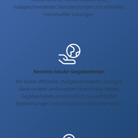
maßgeschneiderten Dienstleistungen und schnellen,
individuellen Lösungen.
Kenntnis lokaler Gegebenheiten
Wir bieten effiziente, maßgeschneiderte Lösungen
dank unserer umfassenden Kenntnisse lokaler
Gegebenheiten, einschließlich baurechtlicher
Bestimmungen und klimatischer Besonderheiten.