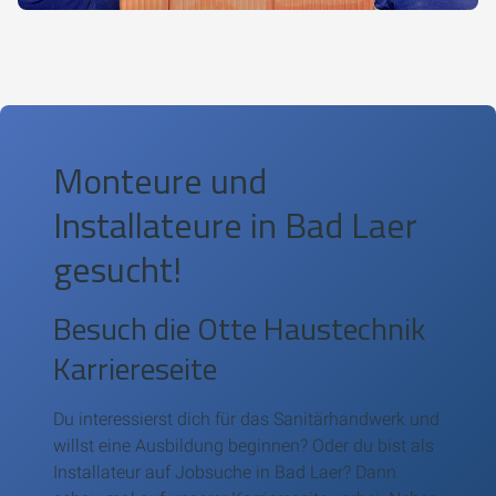
Monteure und
Installateure in Bad Laer
gesucht!
Besuch die Otte Haustechnik
Karriereseite
Du interessierst dich für das Sanitärhandwerk und
willst eine Ausbildung beginnen? Oder du bist als
Installateur auf Jobsuche in Bad Laer? Dann