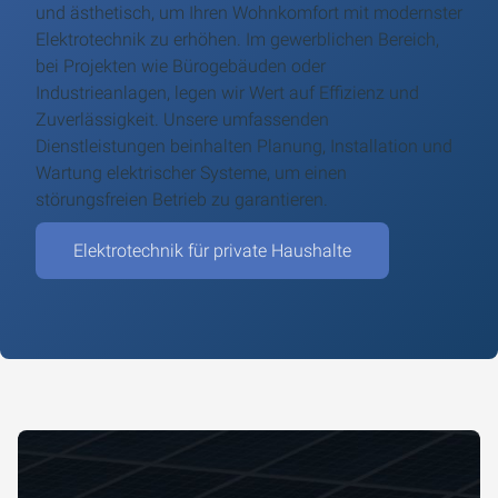
und ästhetisch, um Ihren Wohnkomfort mit modernster
Elektrotechnik zu erhöhen. Im gewerblichen Bereich,
bei Projekten wie Bürogebäuden oder
Industrieanlagen, legen wir Wert auf Effizienz und
Zuverlässigkeit. Unsere umfassenden
Dienstleistungen beinhalten Planung, Installation und
Wartung elektrischer Systeme, um einen
störungsfreien Betrieb zu garantieren.
Elektrotechnik für private Haushalte