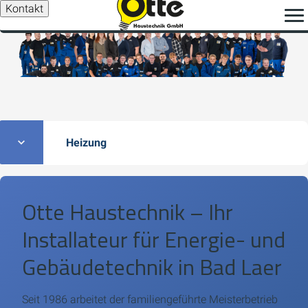
Kontakt
Heizung
Otte Haustechnik – Ihr
Installateur für Energie- und
Gebäudetechnik in Bad Laer
Seit 1986 arbeitet der familiengeführte Meisterbetrieb