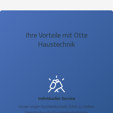
Ihre Vorteile mit Otte
Haustechnik
Individueller Service
Unser enger Kundenkontakt führt zu tiefem
Verständnis für Kundenbedürfnisse,