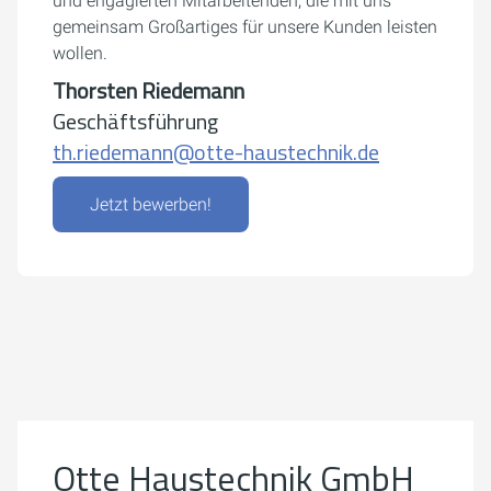
und engagierten Mitarbeitenden, die mit uns
gemeinsam Großartiges für unsere Kunden leisten
wollen.
Thorsten Riedemann
Geschäftsführung
th.riedemann@otte-haustechnik.de
Jetzt bewerben!
Um externe Karten-Inhalte anzuzeigen, benötigen wir
Ihre Einwilligung.
Weitere Informationen finden Sie in unserer
Datenschutzerklärung.
Otte Haustechnik GmbH
Cookie-Einstellungen öffnen