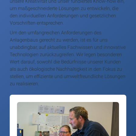
unsere Kreativität und unser fundiertes Know-how ein,
um maßgeschneiderte Lösungen zu entwickeln, die
den individuellen Anforderungen und gesetzlichen
Vorschriften entsprechen.
Um den umfangreichen Anforderungen des
Anlagenbaus gerecht zu werden, ist es für uns
unabdingbar, auf aktuelles Fachwissen und innovative
Technologien zurückzugreifen. Wir legen besonderen
Wert darauf, sowohl die Bedürfnisse unserer Kunden
als auch ökologische Nachhaltigkeit in den Fokus zu
stellen, um effiziente und umweltfreundliche Lösungen
zu realisieren.