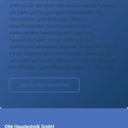
zeichnen wir uns durch eine herausragende Position
am Markt und langjährige Partnerschaften mit
verlässlichen Lieferanten aus. Selbst in
herausfordernden Zeiten sichern wir eine
kontinuierliche Versorgung mit Lager- und
Projektmaterialien. Unsere erfahrenen und
qualifizierten MItarbeiter begleiten Sie von der Planung
bis zur Inbetriebnahme Ihrer Anlagen. Vertrauen Sie
auf unser Fachwissen und unsere Verlässlichkeit, um
Ihre Projekte in jeder Phase erfolgreich zu realisieren.
Jetzt Kontakt aufnehmen
Otte Haustechnik GmbH