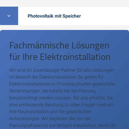
Photovoltaik mit Speicher
Fachmännische Lösungen
für Ihre Elektroinstallation
Wir sind Ihr zuverlässiger Partner für alle Leistungen
im Bereich der Elektroinstallation. So gelten für
Elektroinstallationen in Privathaushalten gesetzliche
Bestimmungen, die bereits bei der Planung
berücksichtigt werden müssen. Bei uns erhalten Sie
eine umfassende Beratung zu allen Fragen rund um
Ihre Neuinstallation und die gesetzlichen
Anforderungen. Wir begleiten Sie von der
Planungsphase bis zur fertigen Installation, damit Ihr