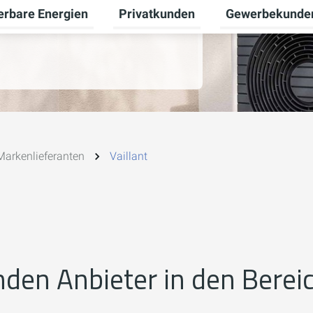
erbare Energien
Privatkunden
Gewerbekunde
Untermenü für Erneuerbare Energien
Untermenü für Pr
Markenlieferanten
Vaillant
enden Anbieter in den Bere