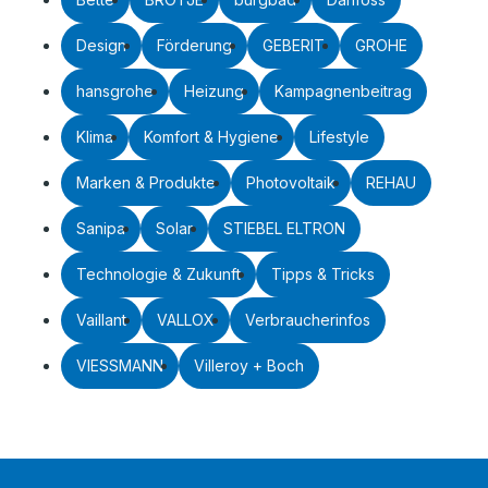
Design
Förderung
GEBERIT
GROHE
hansgrohe
Heizung
Kampagnenbeitrag
Klima
Komfort & Hygiene
Lifestyle
Marken & Produkte
Photovoltaik
REHAU
Sanipa
Solar
STIEBEL ELTRON
Technologie & Zukunft
Tipps & Tricks
Vaillant
VALLOX
Verbraucherinfos
VIESSMANN
Villeroy + Boch