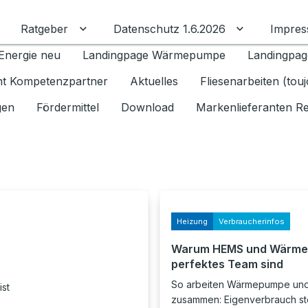
Ratgeber
Datenschutz 1.6.2026
Impre
Untermenü für Ratgeber umschalten
Untermenü f
Energie neu
Landingpage Wärmepumpe
Landingpag
ant Kompetenzpartner
Aktuelles
Fliesenarbeiten (tou
gen
Fördermittel
Download
Markenlieferanten R
Heizung
Verbraucherinfos
Warum HEMS und Wärme
perfektes Team sind
So arbeiten Wärmepumpe un
ist
zusammen: Eigenverbrauch st