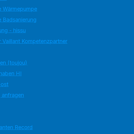
e Wärmepumpe
 Badsanierung
ung - hissu
 Vaillant Kompetenzpartner
ten (toujou)
 haben HI
ost
g anfragen
ranten Record