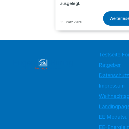
ausgelegt.
Weiterles
16. März 2026
Testseite Fo
Ratgeber
Datenschutz
Impressum
Weihnachtsg
Landingpage
EE Medatsu
EE-Energie 