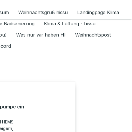
ssum
Weihnachtsgruß hissu
Landingpage Klima
ür Datenschutz 1.6.2026 umschalten
e Badsanierung
Klima & Lüftung - hissu
jou)
Was nur wir haben HI
Weihnachtspost
ecord
pumpe ein
d HEMS
eigern,