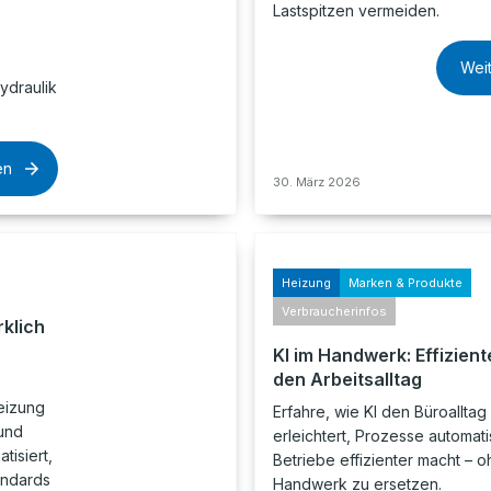
Lastspitzen vermeiden.
Wei
ydraulik
en
30. März 2026
Heizung
Marken & Produkte
Verbraucherinfos
rklich
KI im Handwerk: Effiziente
den Arbeitsalltag
eizung
Erfahre, wie KI den Büroallta
und
erleichtert, Prozesse automati
tisiert,
Betriebe effizienter macht – 
andards
Handwerk zu ersetzen.