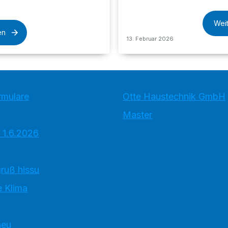
Wei
en
13. Februar 2026
rmulare
Otte Haustechnik GmbH
Master
 1.6.2026
ruß hissu
 Klima
neu