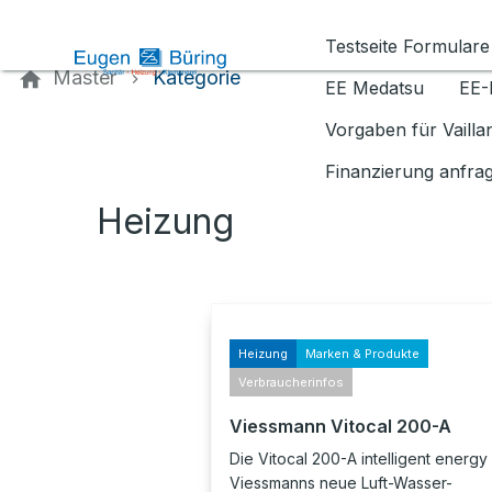
Kontaktieren Sie uns
Testseite Formulare
Master
Kategorie
EE Medatsu
EE-
Vorgaben für Vaill
Finanzierung anfra
Heizung
Heizung
Marken & Produkte
Verbraucherinfos
Viessmann Vitocal 200-A
Die Vitocal 200-A intelligent energy 
Viessmanns neue Luft-Wasser-