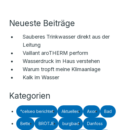
Neueste Beiträge
Sauberes Trinkwasser direkt aus der
Leitung
Vaillant aroTHERM perform
Wasserdruck im Haus verstehen
Warum tropft meine Klimaanlage
Kalk im Wasser
Kategorien
°celseo berichtet
Aktuelles
Axor
Bad
Bette
BRÖTJE
burgbad
Danfoss