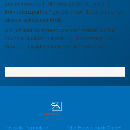
Zusammenarbeit. Mit dem Zertifikat „Vaillant
Kompetenzpartner“ gehört unser Unternehmen zu
diesem exklusiven Kreis.
Als „Vaillant Kompetenzpartner“ stehen wir für
höchste Qualität in Beratung, Umsetzung und
Service. Darauf können Sie sich verlassen.
Testseite Formulare
Otte Haustechnik GmbH