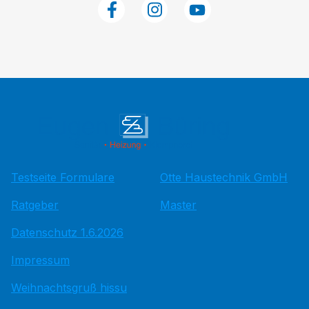
Testseite Formulare
Otte Haustechnik GmbH
Ratgeber
Master
Datenschutz 1.6.2026
Impressum
Weihnachtsgruß hissu