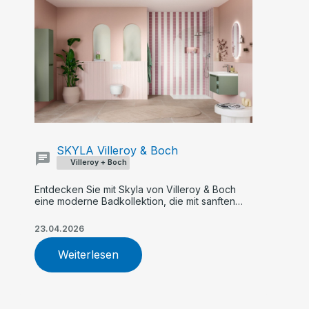
SKYLA Villeroy & Boch
Villeroy + Boch
Entdecken Sie mit Skyla von Villeroy & Boch
eine moderne Badkollektion, die mit sanften
Rundungen, klaren Kanten und asymmetrischer
Formensprache überzeugt. Flexible Farb- und
23.04.2026
Größenoptionen, innovative Armaturen und
nachhaltige WC-Technologie machen Skyla zur
Weiterlesen
idealen Wahl für Ihr individuelles Traumbad.