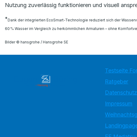
Nutzung zuverlässig funktionieren und visuell anspr
*
Dank der integrierten EcoSmart-Technologie reduziert sich der Wasserve
60 % Wasser im Vergleich zu herkömmlichen Armaturen – ohne Komfortver
Bilder © hansgrohe / Hansgrohe SE
Testseite Fo
Ratgeber
Datenschutz
Impressum
Weihnachtsg
Landingpage
EE Medatsu