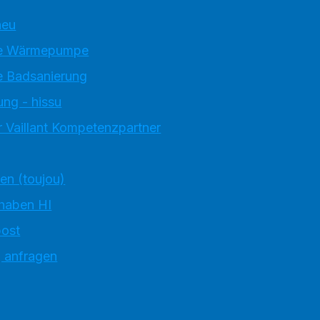
neu
e Wärmepumpe
 Badsanierung
ung - hissu
 Vaillant Kompetenzpartner
ten (toujou)
 haben HI
ost
g anfragen