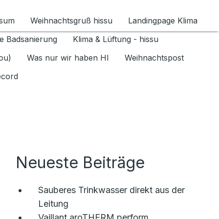
ssum
Weihnachtsgruß hissu
Landingpage Klima
ür Datenschutz 1.6.2026 umschalten
e Badsanierung
Klima & Lüftung - hissu
jou)
Was nur wir haben HI
Weihnachtspost
ecord
Neueste Beiträge
Sauberes Trinkwasser direkt aus der
Leitung
Vaillant aroTHERM perform