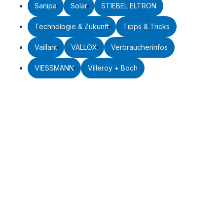
Sanipa
Solar
STIEBEL ELTRON
Technologie & Zukunft
Tipps & Tricks
Vaillant
VALLOX
Verbraucherinfos
VIESSMANN
Villeroy + Boch