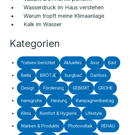
Wasserdruck im Haus verstehen
Warum tropft meine Klimaanlage
Kalk im Wasser
Kategorien
°celseo berichtet
Aktuelles
Axor
Bad
Bette
BRÖTJE
burgbad
Danfoss
Design
Förderung
GEBERIT
GROHE
hansgrohe
Heizung
Kampagnenbeitrag
Klima
Komfort & Hygiene
Lifestyle
Marken & Produkte
Photovoltaik
REHAU