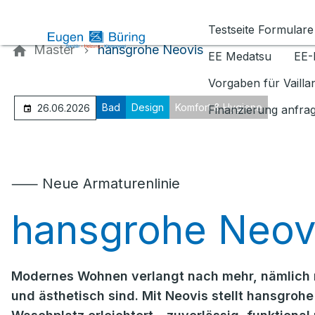
Kontaktieren Sie uns
Testseite Formulare
Master
hansgrohe Neovis
EE Medatsu
EE-
Vorgaben für Vaill
Bad
Design
Komfort & Hygiene
26.06.2026
Finanzierung anfra
⸺ Neue Armaturenlinie
hansgrohe Neov
Modernes Wohnen verlangt nach mehr, nämlich n
und ästhetisch sind. Mit Neovis stellt hansgrohe