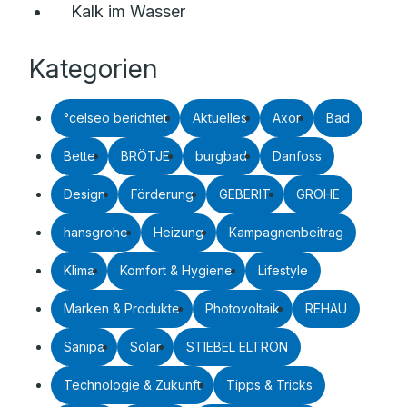
Kalk im Wasser
Kategorien
°celseo berichtet
Aktuelles
Axor
Bad
Bette
BRÖTJE
burgbad
Danfoss
Design
Förderung
GEBERIT
GROHE
hansgrohe
Heizung
Kampagnenbeitrag
Klima
Komfort & Hygiene
Lifestyle
Marken & Produkte
Photovoltaik
REHAU
Sanipa
Solar
STIEBEL ELTRON
Technologie & Zukunft
Tipps & Tricks