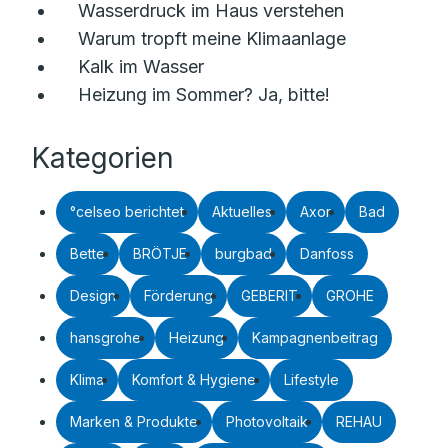
Wasserdruck im Haus verstehen
Warum tropft meine Klimaanlage
Kalk im Wasser
Heizung im Sommer? Ja, bitte!
Kategorien
°celseo berichtet
Aktuelles
Axor
Bad
Bette
BRÖTJE
burgbad
Danfoss
Design
Förderung
GEBERIT
GROHE
hansgrohe
Heizung
Kampagnenbeitrag
Klima
Komfort & Hygiene
Lifestyle
Marken & Produkte
Photovoltaik
REHAU