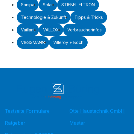
Sanipa
Solar
STIEBEL ELTRON
Technologie & Zukunft
Tipps & Tricks
Vaillant
VALLOX
Verbraucherinfos
VIESSMANN
Villeroy + Boch
Testseite Formulare
Otte Haustechnik GmbH
Ratgeber
Master