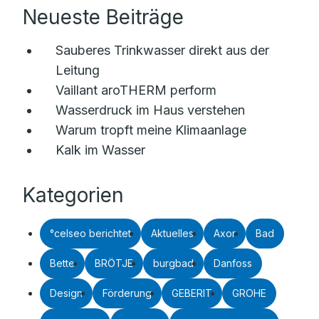
Neueste Beiträge
Sauberes Trinkwasser direkt aus der
Leitung
Vaillant aroTHERM perform
Wasserdruck im Haus verstehen
Warum tropft meine Klimaanlage
Kalk im Wasser
Kategorien
°celseo berichtet
Aktuelles
Axor
Bad
Bette
BRÖTJE
burgbad
Danfoss
Design
Förderung
GEBERIT
GROHE