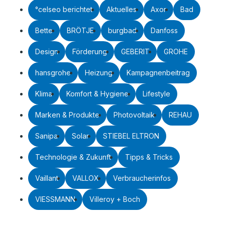
°celseo berichtet
Aktuelles
Axor
Bad
Bette
BRÖTJE
burgbad
Danfoss
Design
Förderung
GEBERIT
GROHE
hansgrohe
Heizung
Kampagnenbeitrag
Klima
Komfort & Hygiene
Lifestyle
Marken & Produkte
Photovoltaik
REHAU
Sanipa
Solar
STIEBEL ELTRON
Technologie & Zukunft
Tipps & Tricks
Vaillant
VALLOX
Verbraucherinfos
VIESSMANN
Villeroy + Boch