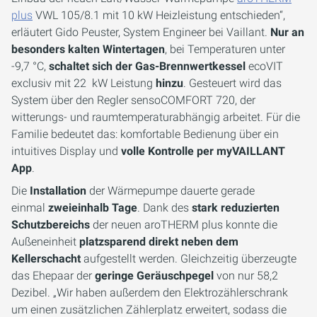
plus
VWL 105/8.1 mit 10 kW Heizleistung entschieden“,
erläutert Gido Peuster, System Engineer bei Vaillant.
Nur an
besonders kalten Wintertagen
, bei Temperaturen unter
-9,7 °C,
schaltet sich der Gas-Brennwertkessel
ecoVIT
exclusiv mit 22 kW Leistung
hinzu
. Gesteuert wird das
System über den Regler sensoCOMFORT 720, der
witterungs- und raumtemperaturabhängig arbeitet. Für die
Familie bedeutet das: komfortable Bedienung über ein
intuitives Display und
volle Kontrolle per myVAILLANT
App
.
Die
Installation
der Wärmepumpe dauerte gerade
einmal
zweieinhalb Tage
. Dank des
stark reduzierten
Schutzbereichs
der neuen aroTHERM plus konnte die
Außeneinheit
platzsparend direkt neben dem
Kellerschacht
aufgestellt werden. Gleichzeitig überzeugte
das Ehepaar der
geringe Geräuschpegel
von nur 58,2
Dezibel. „Wir haben außerdem den Elektrozählerschrank
um einen zusätzlichen Zählerplatz erweitert, sodass die