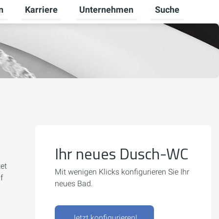
n
Karriere
Unternehmen
Suche
 umschalten
ivatkunden umschalten
Untermenü für Gewerbekunden umschalten
Untermenü für Karriere umschalten
Untermenü für Un
Ihr neues Dusch-WC
et
Mit wenigen Klicks konfigurieren Sie Ihr
f
neues Bad.
Jetzt konfigurieren!