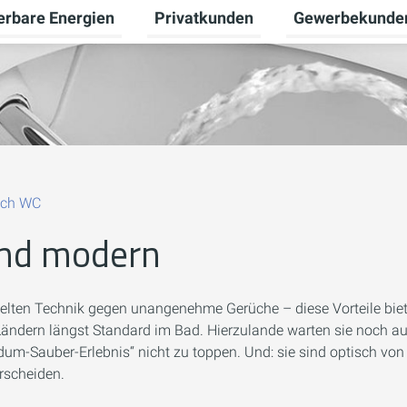
erbare Energien
Privatkunden
Gewerbekunde
Untermenü für Erneuerbare Energien
Untermenü für Pr
ch WC
und modern
gelten Technik gegen unangenehme Gerüche – diese Vorteile biet
Ländern längst Standard im Bad. Hierzulande warten sie noch au
um-Sauber-Erlebnis“ nicht zu toppen. Und: sie sind optisch von
rscheiden.