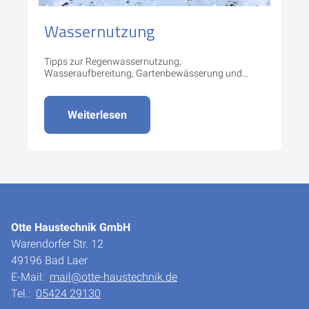
Wassernutzung
Tipps zur Regenwassernutzung,
Wasseraufbereitung, Gartenbewässerung und
mehr.
Weiterlesen
Otte Haustechnik GmbH
Warendorfer Str. 12
49196 Bad Laer
E-Mail:
mail@otte-haustechnik.de
Tel.:
05424 29130