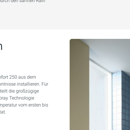
durch den sanften Rain
n
fort 250 aus dem
ntnisse installieren. Für
eilt die großzügige
ray Technologie
mperatur vom ersten bis
at.