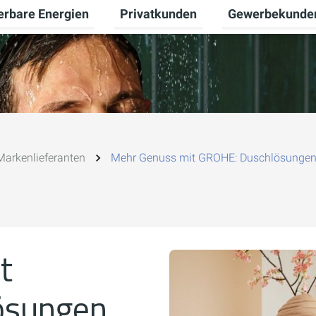
erbare Energien
Privatkunden
Gewerbekunde
Untermenü für Erneuerbare Energien
Untermenü für Pr
Markenlieferanten
Mehr Genuss mit GROHE: Duschlösungen 
t
ösungen