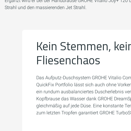
Ergänzt wird er bei der Handbrause GROHE Vitalio Joy+ 120 
Strahl und den massierenden Jet Strahl.
Kein Stemmen, kei
Fliesenchaos
Das Aufputz-Duschsystem GROHE Vitalio Com
QuickFix Portfolio lässt sich auch ohne Vorken
ein rundum ausbalanciertes Duscherlebnis vert
Kopfbrause das Wasser dank GROHE DreamSp
gleichmäßig auf jede Düse. Eine konstante Te
zum letzten Tropfen garantiert GROHE TurboSt