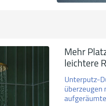
Mehr Platz
leichtere 
Unterputz-D
überzeugen n
aufgeräumte