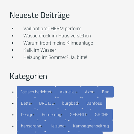
Neueste Beiträge
Vaillant aroTHERM perform
Wasserdruck im Haus verstehen
Warum tropft meine Klimaanlage
Kalk im Wasser
Heizung im Sommer? Ja, bitte!
Kategorien
°celseo berichtet
Aktuelles
Axor
Bad
Bette
BRÖTJE
burgbad
Danfoss
Design
Förderung
GEBERIT
GROHE
hansgrohe
Heizung
Kampagnenbeitrag