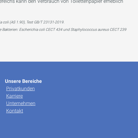
reichs kann den Verbrauch von Toilettenpapier erheblich
a coli (AS 1.90), Test GB/T 23131-2019.
nde Bakterien: Escherichia coli CECT 434 und Staphylococcus aureus CECT 239
Unsere Bereiche
Privatkunden
Karriere
Unternehmen
Kontakt