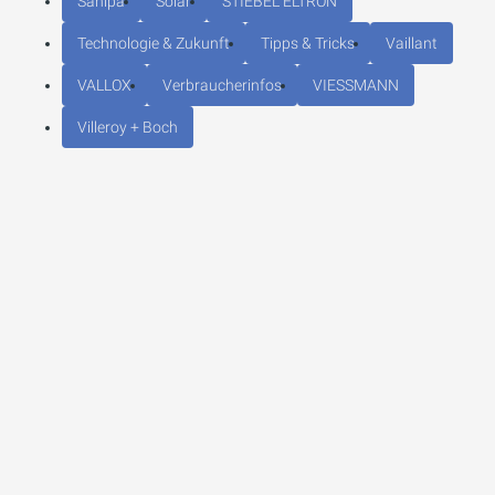
Sanipa
Solar
STIEBEL ELTRON
Technologie & Zukunft
Tipps & Tricks
Vaillant
VALLOX
Verbraucherinfos
VIESSMANN
Villeroy + Boch