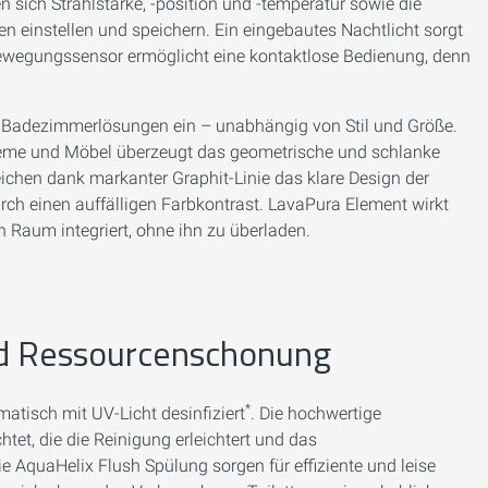
 sich Strahlstärke, -position und -temperatur sowie die
n einstellen und speichern. Ein eingebautes Nachtlicht sorgt
 Bewegungssensor ermöglicht eine kontaktlose Bedienung, denn
on Badezimmerlösungen ein – unabhängig von Stil und Größe.
teme und Möbel überzeugt das geometrische und schlanke
eichen dank markanter Graphit-Linie das klare Design der
urch einen auffälligen Farbkontrast. LavaPura Element wirkt
 Raum integriert, ohne ihn zu überladen.
nd Ressourcenschonung
*
atisch mit UV-Licht desinfiziert
. Die hochwertige
htet, die die Reinigung erleichtert und das
 AquaHelix Flush Spülung sorgen für effiziente und leise