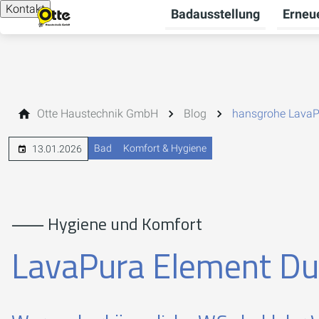
Kontakt
Badausstellung
Erneu
Otte Haustechnik GmbH
Blog
hansgrohe LavaP
Bad
Komfort & Hygiene
13.01.2026
⸺ Hygiene und Komfort
LavaPura Element D