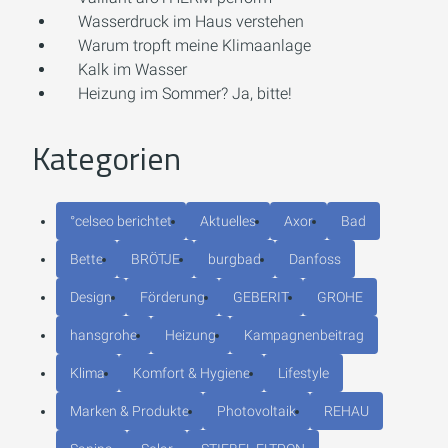
Wasserdruck im Haus verstehen
Warum tropft meine Klimaanlage
Kalk im Wasser
Heizung im Sommer? Ja, bitte!
Kategorien
°celseo berichtet
Aktuelles
Axor
Bad
Bette
BRÖTJE
burgbad
Danfoss
Design
Förderung
GEBERIT
GROHE
hansgrohe
Heizung
Kampagnenbeitrag
Klima
Komfort & Hygiene
Lifestyle
Marken & Produkte
Photovoltaik
REHAU