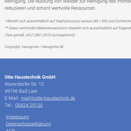
Reinigung. Die Nutzung von Wasser zur Reinigung des Intimbe
reduzieren und schont wertvolle Ressourcen.
* Bezieht sich ausschließlich auf Staphylococcus aureus (AS 1.89) und Escherichi
** Glasur vermindert Bakterienwachstum (bezieht sich ausschließlich auf folge
(Test gemäß JIS Z 2801:2010 durchgeführt))
Copyright: hansgrohe / Hansgrohe SE
Otte Haustechnik GmbH
Warendorfer Str. 12
49196 Bad Laer
E-Mail:
mail@otte-haustechnik.de
Tel.:
05424 29130
Impressum
Datenschutzerklärung
AGB