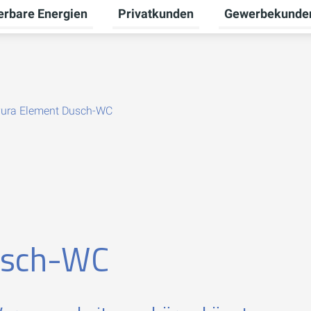
erbare Energien
Privatkunden
Gewerbekunde
Untermenü für Erneuerbare Energien
Untermenü für Pr
ura Element Dusch-WC
usch-WC