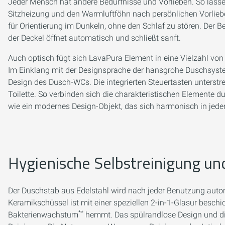
Jeder Mensch hat andere Bedürfnisse und Vorlieben. So lassen
Sitzheizung und den Warmluftföhn nach persönlichen Vorliebe
für Orientierung im Dunkeln, ohne den Schlaf zu stören. Der
der Deckel öffnet automatisch und schließt sanft.
Auch optisch fügt sich LavaPura Element in eine Vielzahl v
Im Einklang mit der Designsprache der hansgrohe Duschsys
Design des Dusch-WCs. Die integrierten Steuertasten unterstr
Toilette. So verbinden sich die charakteristischen Elemente d
wie ein modernes Design-Objekt, das sich harmonisch in jeden
Hygienische Selbstreinigung u
Der Duschstab aus Edelstahl wird nach jeder Benutzung autom
Keramikschüssel ist mit einer speziellen 2-in-1-Glasur beschic
**
Bakterienwachstum
hemmt. Das spülrandlose Design und die