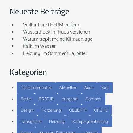
Neueste Beiträge
Vaillant aroTHERM perform
Wasserdruck im Haus verstehen
Warum tropft meine Klimaanlage
Kalk im Wasser
Heizung im Sommer? Ja, bitte!
Kategorien
°celseo berichtet
Aktuelles
Axor
Bad
Bette
BRÖTJE
burgbad
Danfoss
Design
Förderung
GEBERIT
GROHE
hansgrohe
Heizung
Kampagnenbeitrag
Klima
Komfort & Hygiene
Lifestyle