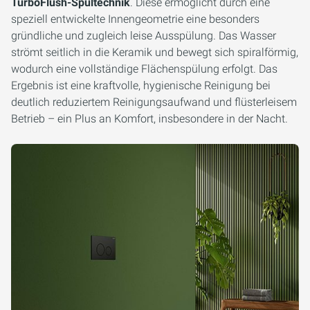
TurboFlush-Spültechnik
. Diese ermöglicht durch eine
speziell entwickelte Innengeometrie eine besonders
gründliche und zugleich leise Ausspülung. Das Wasser
strömt seitlich in die Keramik und bewegt sich spiralförmig,
wodurch eine vollständige Flächenspülung erfolgt. Das
Ergebnis ist eine kraftvolle, hygienische Reinigung bei
deutlich reduziertem Reinigungsaufwand und flüsterleisem
Betrieb – ein Plus an Komfort, insbesondere in der Nacht.