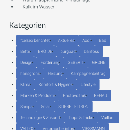
Kalk im Wasser
Kategorien
°celseo berichtet
Aktuelles
Axor
Bad
Bette
BRÖTJE
burgbad
Danfoss
Design
Förderung
GEBERIT
GROHE
hansgrohe
Heizung
Kampagnenbeitrag
Klima
Komfort & Hygiene
Lifestyle
Marken & Produkte
Photovoltaik
REHAU
Sanipa
Solar
STIEBEL ELTRON
Technologie & Zukunft
Tipps & Tricks
Vaillant
VALLOX
Verbraucherinfos
VIESSMANN